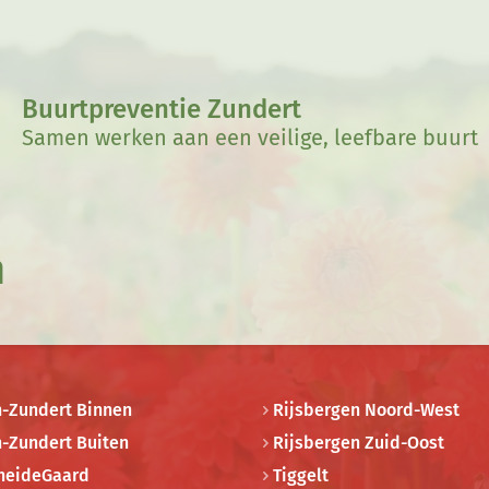
Buurtpreventie Zundert
Samen werken aan een veilige, leefbare buurt
n
n-Zundert Binnen
Rijsbergen Noord-West
n-Zundert Buiten
Rijsbergen Zuid-Oost
heideGaard
Tiggelt