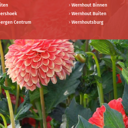
iten
Wernhout Binnen
ershoek
Wernhout Buiten
bergen Centrum
Wernhoutsburg