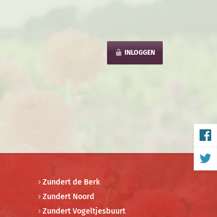
INLOGGEN
Zundert de Berk
Zundert Noord
Zundert Vogeltjesbuurt