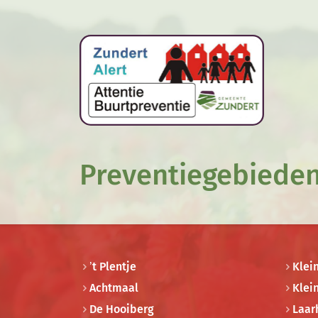
Preventiegebiede
’t Plentje
Klei
Achtmaal
Klei
De Hooiberg
Laar