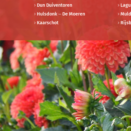
Dun Duiventoren
Lagu
Hulsdonk – De Moeren
Muld
Kaarschot
Rijs